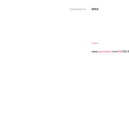
philadelphia
2013
««««
www.
quondam
.com/
39
/3913