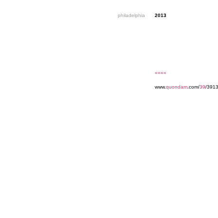
philadelphia
2013
««««
www.
quondam
.com/
39
/391