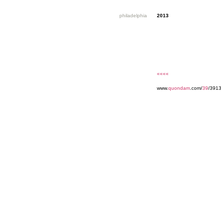
philadelphia
2013
««««
www.
quondam
.com/
39
/3913