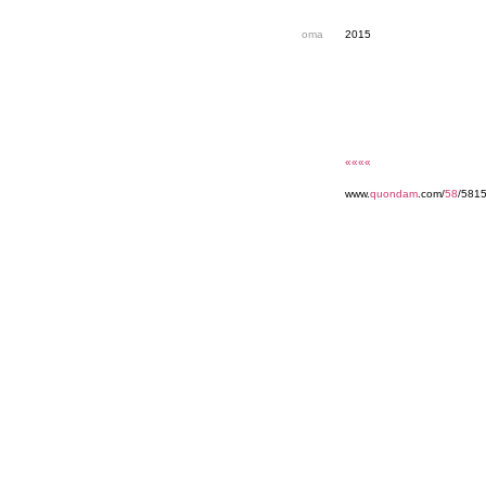
oma
2015
««««
www.
quondam
.com/
58
/5815