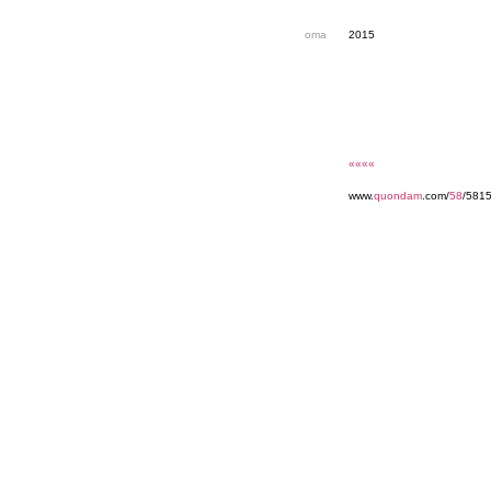
oma
2015
««««
www.
quondam
.com/
58
/581