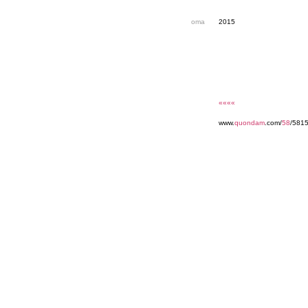
oma
2015
««««
www.
quondam
.com/
58
/5815