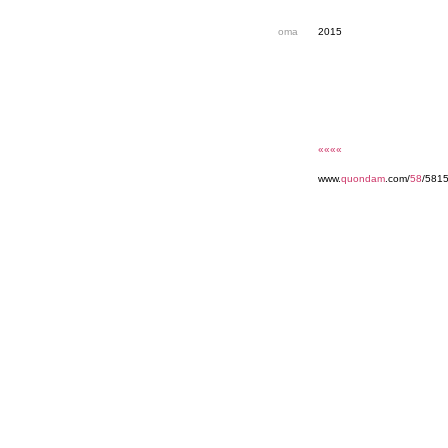
oma
2015
««««
www.
quondam
.com/
58
/5815