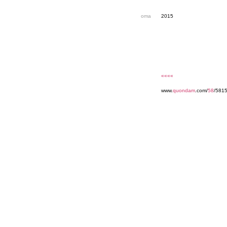
oma
2015
««««
www.
quondam
.com/
58
/5815