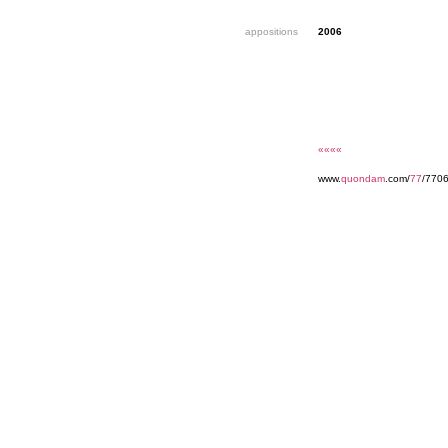
appositions
2006
««««
www.
quondam
.com/
77
/7706