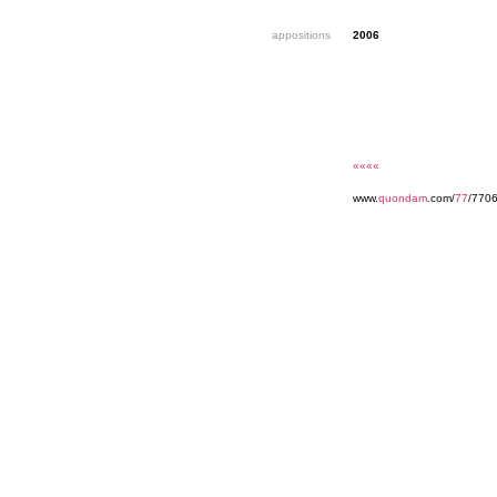
appositions
2006
««««
www.
quondam
.com/
77
/770