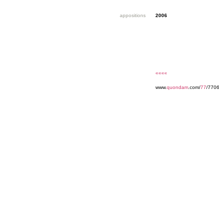
appositions
2006
««««
www.
quondam
.com/
77
/770