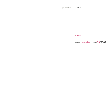
piranesi
2001
««««
www.
quondam
.com/
53
/530