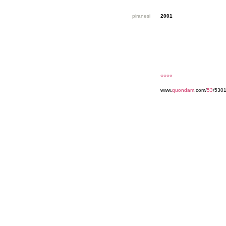
piranesi
2001
««««
www.
quondam
.com/
53
/5301