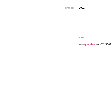
piranesi
2001
««««
www.
quondam
.com/
53
/530