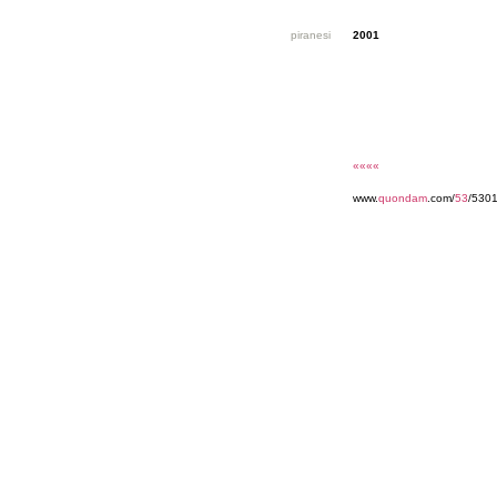
piranesi
2001
««««
www.
quondam
.com/
53
/5301