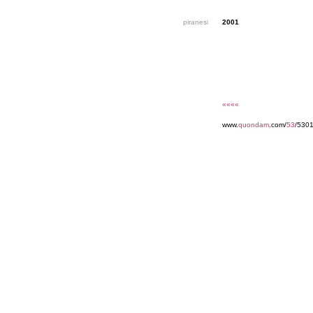
piranesi
2001
««««
www.
quondam
.com/
53
/530