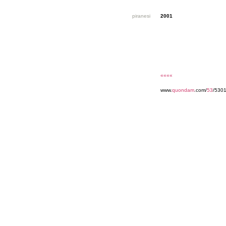
piranesi
2001
««««
www.
quondam
.com/
53
/530