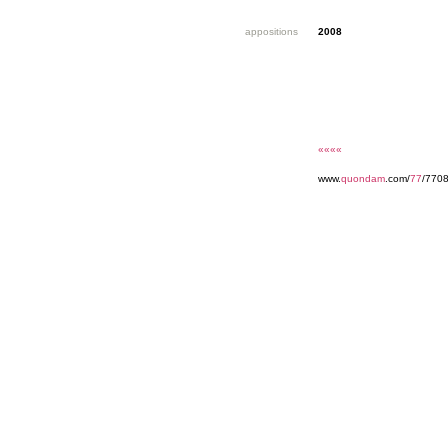
appositions
2008
««««
www.
quondam
.com/
77
/770