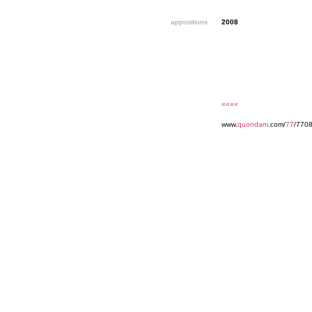
appositions
2008
««««
www.
quondam
.com/
77
/770