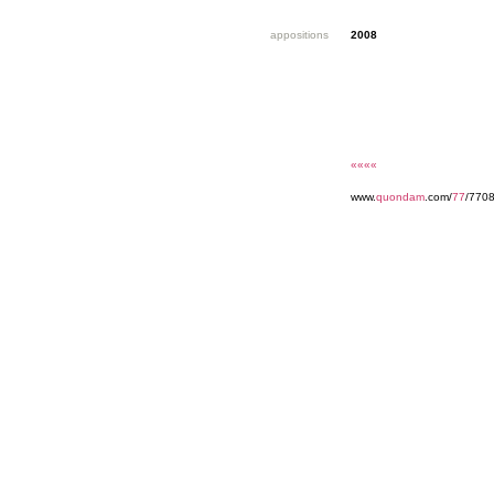
appositions
2008
««««
www.
quondam
.com/
77
/7708