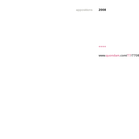
appositions
2008
««««
www.
quondam
.com/
77
/7708