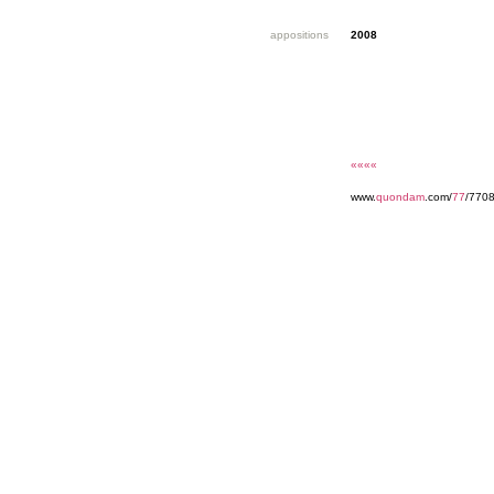
appositions
2008
««««
www.
quondam
.com/
77
/770