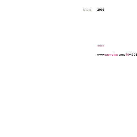
future
2003
««««
www.
quondam
.com/
46
/4603