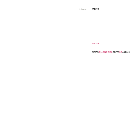
future
2003
««««
www.
quondam
.com/
46
/4603