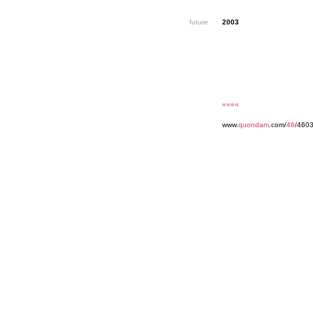
future
2003
««««
www.
quondam
.com/
46
/4603