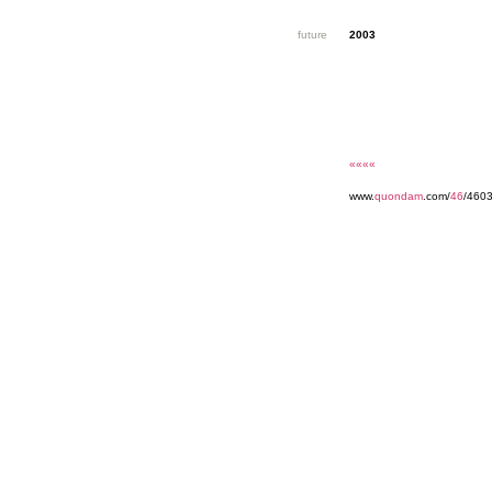
future
2003
««««
www.
quondam
.com/
46
/460