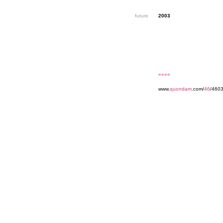
future
2003
««««
www.
quondam
.com/
46
/4603