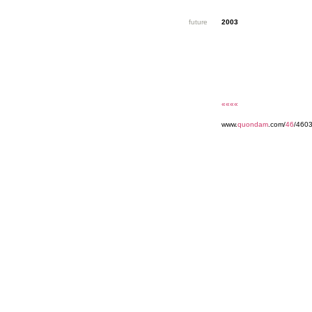
future
2003
««««
www.
quondam
.com/
46
/4603