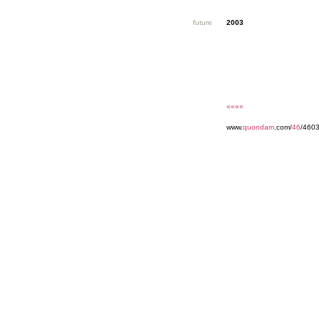
future
2003
««««
www.
quondam
.com/
46
/460