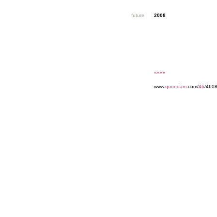
future
2008
««««
www.
quondam
.com/
46
/4608