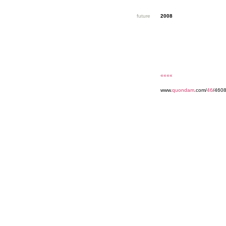
future
2008
««««
www.
quondam
.com/
46
/4608