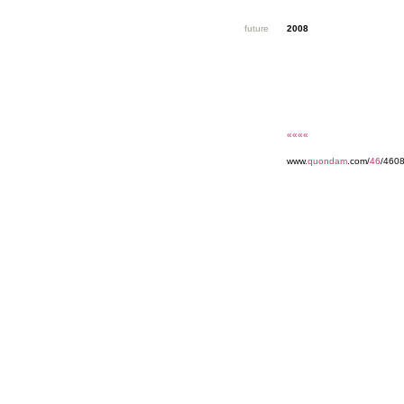
future
2008
««««
www.
quondam
.com/
46
/460