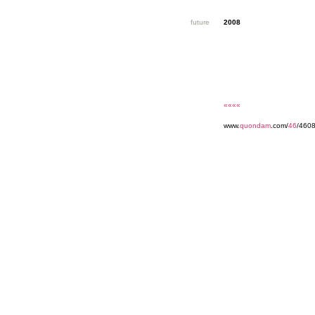
future
2008
««««
www.
quondam
.com/
46
/4608