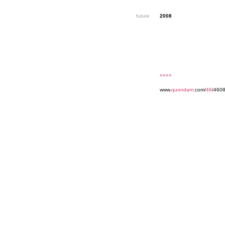
future
2008
««««
www.
quondam
.com/
46
/4608