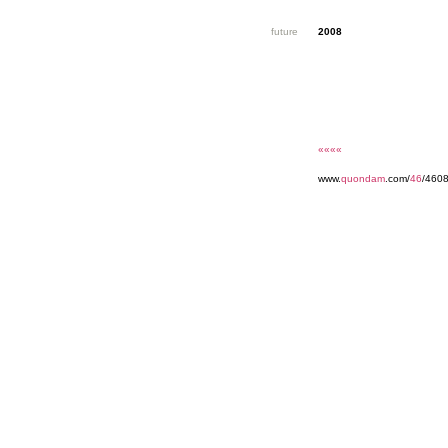
future
2008
««««
www.
quondam
.com/
46
/460