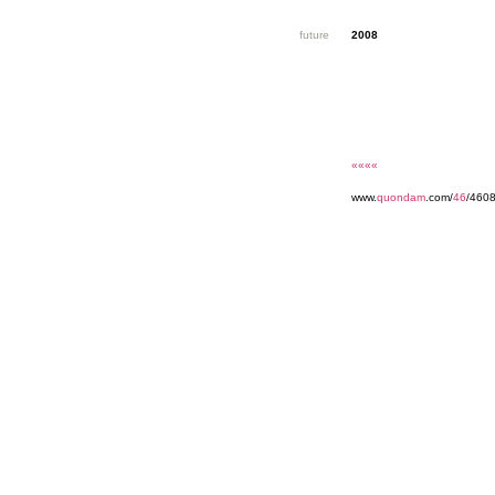
future
2008
««««
www.
quondam
.com/
46
/4608