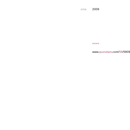
oma
2009
««««
www.
quondam
.com/
58
/580