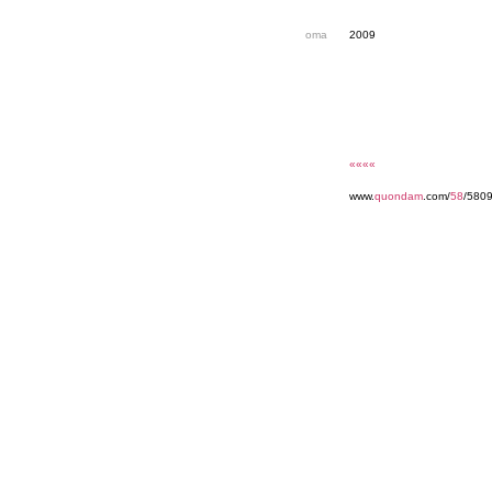
oma
2009
««««
www.
quondam
.com/
58
/5809