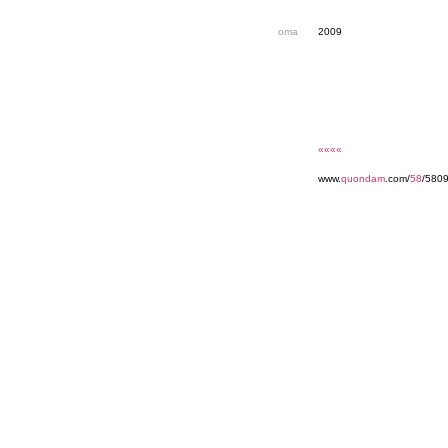
oma
2009
««««
www.
quondam
.com/
58
/5809