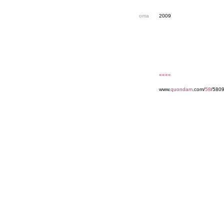
oma
2009
««««
www.
quondam
.com/
58
/5809