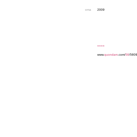
oma
2009
««««
www.
quondam
.com/
58
/5809