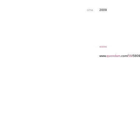
oma
2009
««««
www.
quondam
.com/
58
/5809