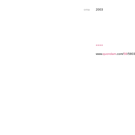
oma
2003
««««
www.
quondam
.com/
58
/580