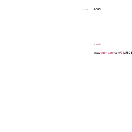
oma
2003
««««
www.
quondam
.com/
58
/5803