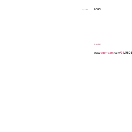
oma
2003
««««
www.
quondam
.com/
58
/5803