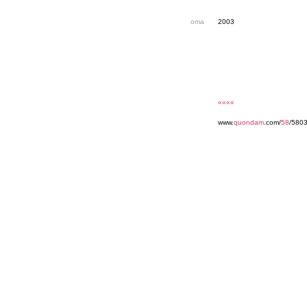
oma
2003
««««
www.
quondam
.com/
58
/580