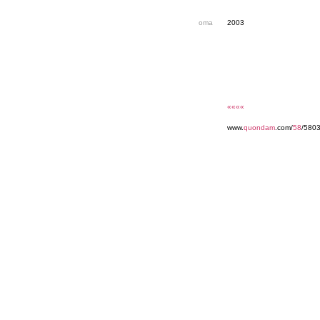
oma
2003
««««
www.
quondam
.com/
58
/580