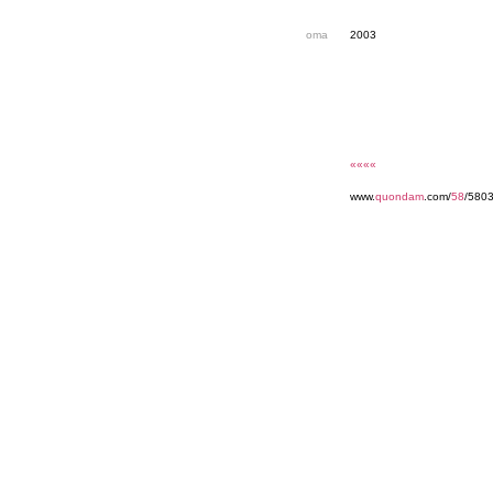
oma
2003
««««
www.
quondam
.com/
58
/5803