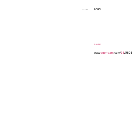
oma
2003
««««
www.
quondam
.com/
58
/5803