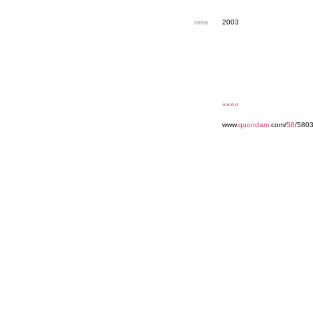
oma
2003
««««
www.
quondam
.com/
58
/580